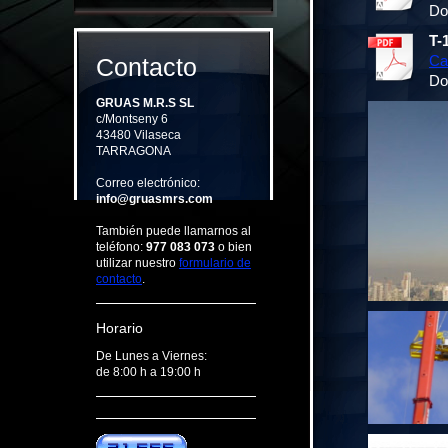
Do
T-
Ca
Contacto
Do
GRUAS M.R.S SL
c/Montseny 6
43480 Vilaseca
TARRAGONA
Correo electrónico:
info@gruasmrs.com
También puede llamarnos al
teléfono:
977 083 073
o bien
utilizar nuestro
formulario de
contacto
.
Horario
De Lunes a Viernes:
de 8:00 h a 19:00 h