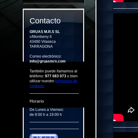
Contacto
GRUAS M.R.S SL
c/Montseny 6
43480 Vilaseca
TARRAGONA
Correo electrónico:
info@gruasmrs.com
También puede llamarnos al
teléfono:
977 083 073
o bien
utilizar nuestro
formulario de
contacto
.
Horario
De Lunes a Viernes:
de 8:00 h a 19:00 h